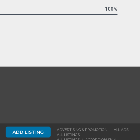
100%
ADVERTISING & PROMOTION
ALL ADS
ADD LISTING
ALL LISTINGS
ALL LISTINGS IN ACCORDION SKIN