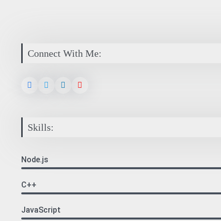
Connect With Me:
Skills:
Node.js
C++
JavaScript