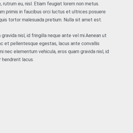
, rutrum eu, nisl. Etiam feugiat lorem non metus.
m primis in faucibus orci luctus et ultrices posuere
s quis tortor malesuada pretium. Nulla sit amet est.
avida nisl, id fringilla neque ante vel mi.Aenean ut
nc et pellentesque egestas, lacus ante convallis
m, mi nec elementum vehicula, eros quam gravida nisl, id
 hendrerit lacus.