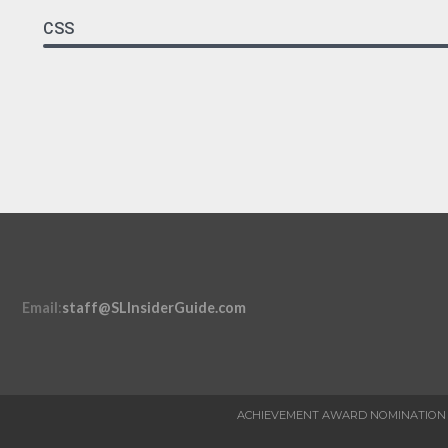
CSS
Email
:
staff@SLInsiderGuide.com
ACHIEVEMENT AWARD NOMINATION