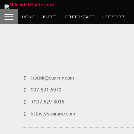
HOME
KNECT
CENTER STAGE
HOT SPOTS
fredrik@dummy.com
907-591-6970
+907-629-3016
https://sanirainc.com